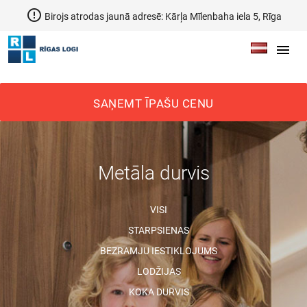
error_outline
Birojs atrodas jaunā adresē: Kārļa Mīlenbaha iela 5, Rīga
menu
SAŅEMT ĪPAŠU CENU
Metāla durvis
VISI
STARPSIENAS
BEZRAMJU IESTIKLOJUMS
LODŽIJAS
KOKA DURVIS