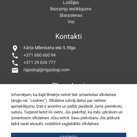
Lodžijas
Bezramju iestiklojums
Starpsienas
Visi
Kontakti
location_on
Kārļa Mīlenbaha iela 5, Rīga
call
+371 660 660 94
call
+371 29 626 777
mail
rigaslogi@rigaslogi.com
Rīgas Logi
Informējam, ka šajā tīmekļa vietnē tiek izmantotas sīkdatnes
(angļu val. "cookies"). Sīkdatne uzkrāj datus par vietnes
apmeklējumu. Dati ir anonīmi un palīdz piedāvāt Jums piemērotu
saturu. Turpinot lietot šo vietni, Jūs piekrītat, ka mēs uzkrāsim un
izmantosim sīkdatnes Jūsu ierīcē. Savu piekrišanu Jūs jebkurā
laikā varat atsaukt, nodzēšot saglabātās sīkdatnes.
© 2026 Copyright RigasLogi
PORTE E FINESTRE IN PVC
Belle Finestre
SEO by
divizion.agency
Atgriezeniskā saite