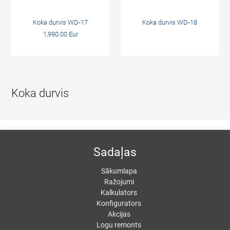
Koka durvis WD-17
Koka durvis WD-18
1,990.00 Eur
Koka durvis
Sadaļas
Sākumlapa
Ražojumi
Kalkulators
Konfigurators
Akcijas
Logu remonts