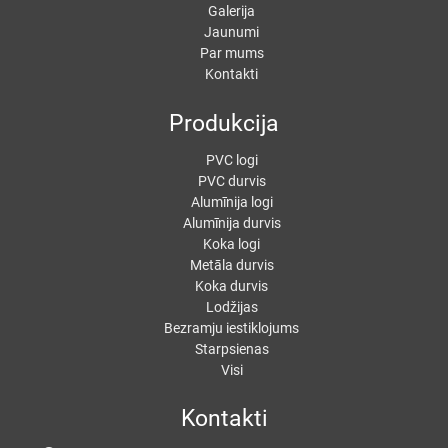
Galerija
Jaunumi
Par mums
Kontakti
Produkcija
PVC logi
PVC durvis
Alumīnija logi
Alumīnija durvis
Koka logi
Metāla durvis
Koka durvis
Lodžijas
Bezramju iestiklojums
Starpsienas
Visi
Kontakti