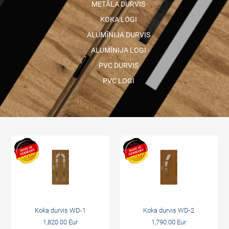
METĀLA DURVIS
KOKA LOGI
ALUMĪNIJA DURVIS
ALUMĪNIJA LOGI
PVC DURVIS
PVC LOGI
Koka durvis WD-1
Koka durvis WD-2
1,820.00 Eur
1,790.00 Eur