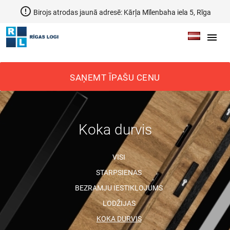
error_outline
Birojs atrodas jaunā adresē: Kārļa Mīlenbaha iela 5, Rīga
menu
SAŅEMT ĪPAŠU CENU
Koka durvis
VISI
STARPSIENAS
BEZRAMJU IESTIKLOJUMS
LODŽIJAS
KOKA DURVIS