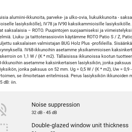
ia alumiini-ikkunoita, parveke- ja ulko-ovia, liukuikkunoita - saksa
iselle lasiyksikölle), IV78 ja IV90 kaksikammioisille lasiyksikölle.
vat saksalaisia ​​– ROTO. Puupintojen suojaamiseksi ja viimeistel
miä. Liuku- ja taittoterassioviin käytämme ROTO Patio S / Z, Patio A
ljettu saksalaisen valmistajan BUG Holz Plus -profiileilla. Sisäänkäy
nikynnyksellä. IV68-ikkunoihin asetamme yksikammioisen kaksinkert
erroin on 1,1 W / (K * m2). Tällaisissa ikkunoissa kootun tuottee
-ikkunoihin asetamme kaksinkertaisen lasiyksikön, jonka paksuus on
yksikön, jonka paksuus on 52 mm. Ug = 0,5 W / (K * m2), Uw = 0,9 -
rtoimen, se ilmoitetaan eritelmissä. Perus lasiyksikön ikkunoiden
 dB: iin.
e_off
Noise suppression
32 dB - 45 dB
select_small
Double-glazed window unit thickness