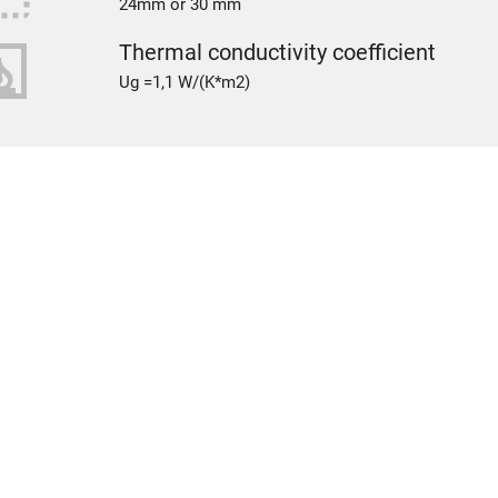
24mm or 30 mm
place
Thermal conductivity coefficient
Ug =1,1 W/(K*m2)