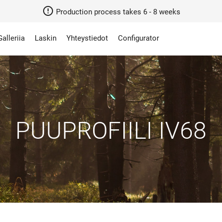
error_outline
Production process takes 6 - 8 weeks
Galleriia
Laskin
Yhteystiedot
Configurator
PUUPROFIILI IV68