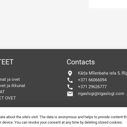
TEET
Contacts
location_on
Kārļa Mīlenbaha iela 5, Rī
nat ja ovet
call
+371 66066094
vet ja ikkunat
call
+371 29626777
AT
mail
rigaslogi@rigaslogi.com
ET OVET
a about the site's visit. The data is anonymous and helps to provide content tha
ur device. You can revoke your consent at any time by deleting stored cookies.