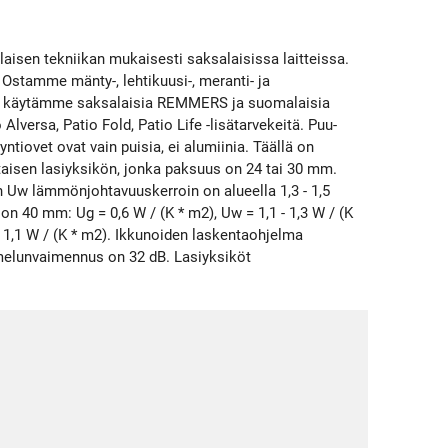
laisen tekniikan mukaisesti saksalaisissa laitteissa.
 Ostamme mänty-, lehtikuusi-, meranti- ja
yksi käytämme saksalaisia REMMERS ja suomalaisia
lversa, Patio Fold, Patio Life -lisätarvekeitä. Puu-
ntiovet ovat vain puisia, ei alumiinia. Täällä on
aisen lasiyksikön, jonka paksuus on 24 tai 30 mm.
n Uw lämmönjohtavuuskerroin on alueella 1,3 - 1,5
 40 mm: Ug = 0,6 W / (K * m2), Uw = 1,1 - 1,3 W / (K
 1,1 W / (K * m2). Ikkunoiden laskentaohjelma
 melunvaimennus on 32 dB. Lasiyksiköt