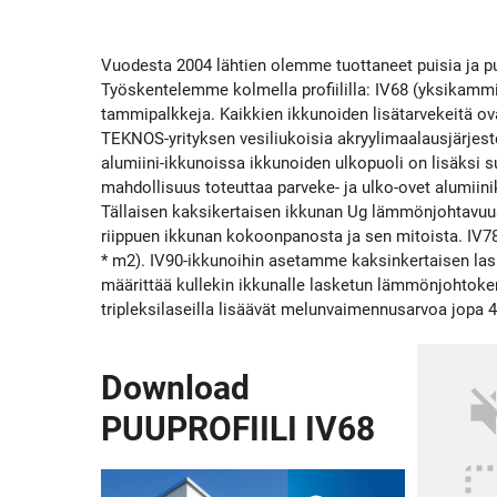
Vuodesta 2004 lähtien olemme tuottaneet puisia ja puis
Työskentelemme kolmella profiililla: IV68 (yksikammio
tammipalkkeja. Kaikkien ikkunoiden lisätarvekeitä o
TEKNOS-yrityksen vesiliukoisia akryylimaalausjärjestel
alumiini-ikkunoissa ikkunoiden ulkopuoli on lisäksi su
mahdollisuus toteuttaa parveke- ja ulko-ovet alumii
Tällaisen kaksikertaisen ikkunan Ug lämmönjohtavuusk
riippuen ikkunan kokoonpanosta ja sen mitoista. IV78
* m2). IV90-ikkunoihin asetamme kaksinkertaisen lasi
määrittää kullekin ikkunalle lasketun lämmönjohtoke
tripleksilaseilla lisäävät melunvaimennusarvoa jopa 45
Download
volum
PUUPROFIILI IV68
photo_size_