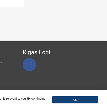
Rīgas Logi
ga
t is relevant to you. By continuing
OK