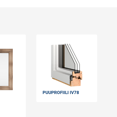
PUUPROFIILI IV78
P