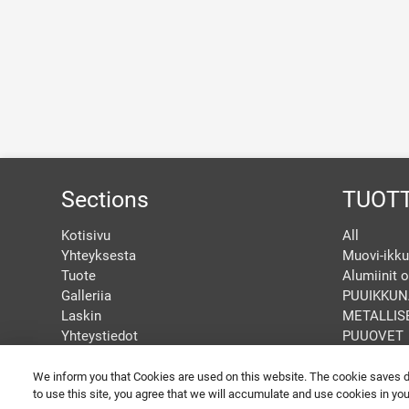
Sections
TUOT
Kotisivu
All
Yhteyksesta
Muovi-ikku
Tuote
Alumiinit o
Galleriia
PUUIKKUN
Laskin
METALLIS
Yhteystiedot
PUUOVET
Configurator
We inform you that Cookies are used on this website. The cookie saves dat
to use this site, you agree that we will accumulate and use cookies in yo
GET A SPECIAL PRICE