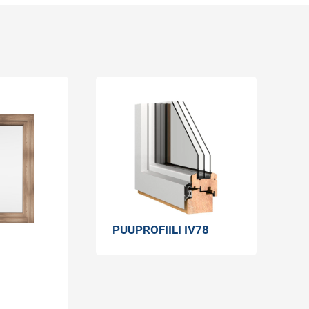
PUUPROFIILI IV78
P