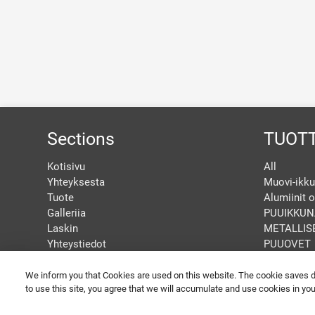
Sections
TUOT
Kotisivu
All
Yhteyksesta
Muovi-ikku
Tuote
Alumiinit o
Galleriia
PUUIKKUN
Laskin
METALLIS
Yhteystiedot
PUUOVET
Configurator
We inform you that Cookies are used on this website. The cookie saves dat
to use this site, you agree that we will accumulate and use cookies in yo
GET A SPECIAL PRICE
© 2026 Copyright RigasLogi
PORTE E FINESTRE IN 