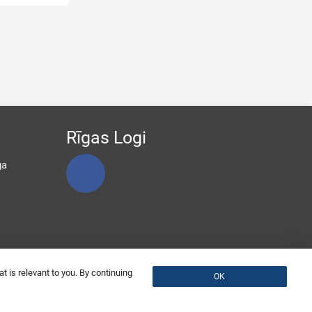
Rīgas Logi
ga
t is relevant to you. By continuing
OK
Presentation of the company
Feed back