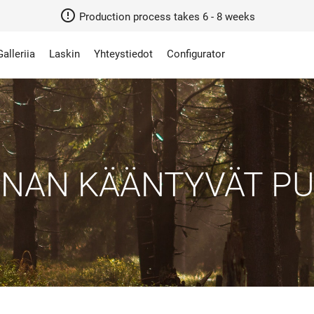
error_outline
Production process takes 6 - 8 weeks
Galleriia
Laskin
Yhteystiedot
Configurator
NAN KÄÄNTYVÄT P