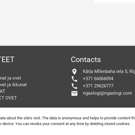
TEET
Contacts
location_on
Kārļa Mīlenbaha iela 5, Rī
nat ja ovet
call
+371 66066094
vet ja ikkunat
call
+371 29626777
AT
mail
rigaslogi@rigaslogi.com
ET OVET
a about the site's visit. The data is anonymous and helps to provide content tha
ur device. You can revoke your consent at any time by deleting stored cookies.
PVC
Belle Finestre
SEO by
divizion.agency