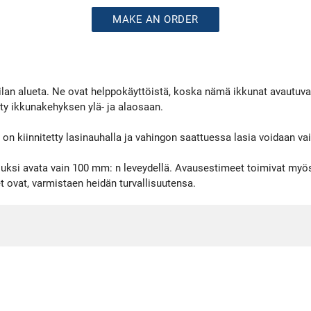
MAKE AN ORDER
tilan alueta. Ne ovat helppokäyttöistä, koska nämä ikkunat avautuv
ty ikkunakehyksen ylä- ja alaosaan.
ö on kiinnitetty lasinauhalla ja vahingon saattuessa lasia voidaan va
luksi avata vain 100 mm: n leveydellä. Avausestimeet toimivat myös
t ovat, varmistaen heidän turvallisuutensa.