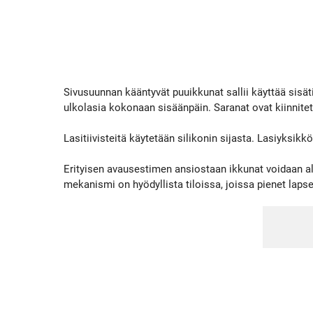
Sivusuunnan kääntyvät puuikkunat sallii käyttää sisä
ulkolasia kokonaan sisäänpäin. Saranat ovat kiinnitet
Lasitiivisteitä käytetään silikonin sijasta. Lasiyksikk
Erityisen avausestimen ansiostaan ikkunat voidaan a
mekanismi on hyödyllista tiloissa, joissa pienet lapse