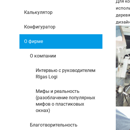
Для ко
исполь
Калькулятор
деревя
дизайн
Конфигуратор
О фирме
О компании
Интервью c руководителем
Rīgas Logi
Мифы и реальность
(разоблачение популярных
мифов о пластиковых
окнах)
Благотворительность