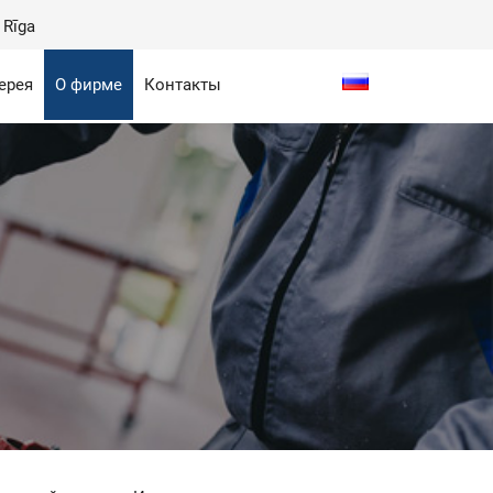
 Rīga
ерея
О фирме
Контакты